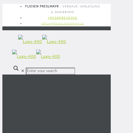
FLIESEN PRESLMAYR
- VERKAUF, VERLEGUNG
& SANIERUNG
+43 660 85 16 216
office@fliesen-preslmayr.at
✕