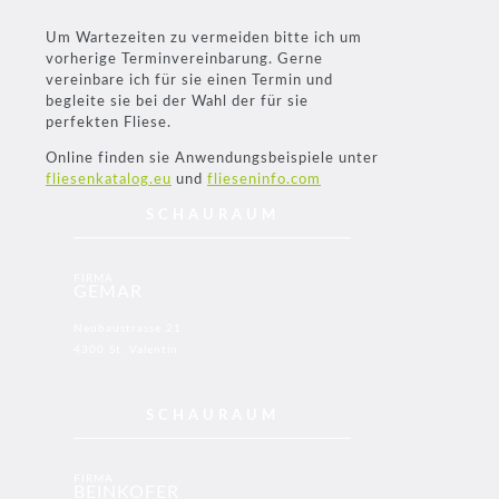
Um Wartezeiten zu vermeiden bitte ich um
vorherige Terminvereinbarung. Gerne
vereinbare ich für sie einen Termin und
begleite sie bei der Wahl der für sie
perfekten Fliese.
Online finden sie Anwendungsbeispiele unter
fliesenkatalog.eu
und
flieseninfo.com
SCHAURAUM
FIRMA
GEMAR
Neubaustrasse 21
4300 St. Valentin
SCHAURAUM
FIRMA
BEINKOFER