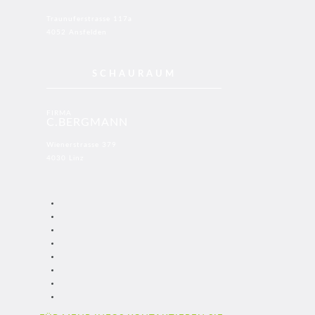
Traunuferstrasse 117a
4052 Ansfelden
SCHAURAUM
FIRMA
C.BERGMANN
Wienerstrasse 379
4030 Linz