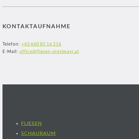
KONTAKTAUFNAHME
Telefon:
+43 660 85 16 216
E-Mail:
office@fliesen-preslmayr.at
FLIESEN
SCHAURAUM