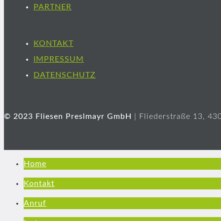
PARTNER
KONTAKT
IMPRESSUM
DATENSCHUTZ
© 2023 Fliesen Preslmayr GmbH
| Fliederstraße 13, 430
Home
Kontakt
Anruf