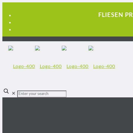
FLIESEN P
✕